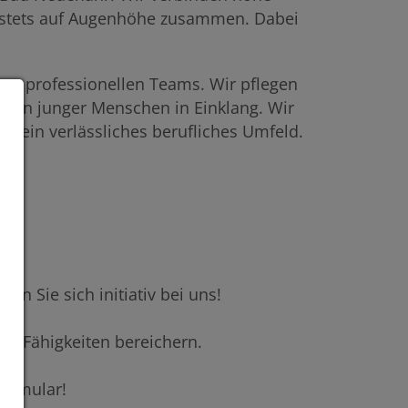
rt stets auf Augenhöhe zusammen. Dabei
ines professionellen Teams. Wir pflegen
ssen junger Menschen in Einklang. Wir
it ein verlässliches berufliches Umfeld.
n Sie sich initiativ bei uns!
en Fähigkeiten bereichern.
formular!