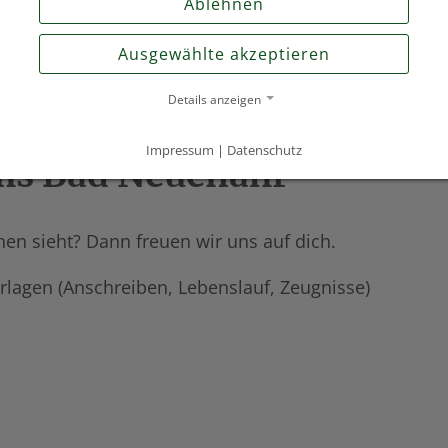
Ablehnen
Ausgewählte akzeptieren
Details anzeigen
Impressum
|
Datenschutz
ms Bad Neuenahr
en sieht? Dann freuen wir uns auf dich.
rlagen (Anschreiben, Lebenslauf, Zeugnisse)