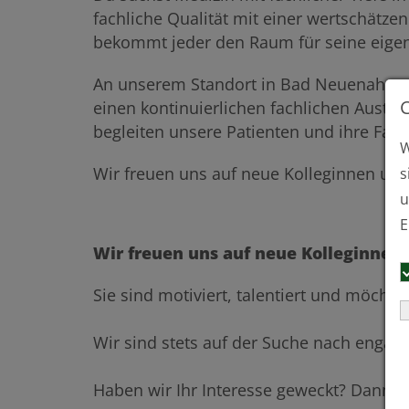
fachliche Qualität mit einer wertschätz
bekommt jeder den Raum für seine eigen
An unserem Standort in Bad Neuenahr arbe
einen kontinuierlichen fachlichen Austa
begleiten unsere Patienten und ihre Famil
W
Wir freuen uns auf neue Kolleginnen und
s
u
E
Wir freuen uns auf neue Kolleginnen
Sie sind motiviert, talentiert und möchte
Wir sind stets auf der Suche nach engag
Haben wir Ihr Interesse geweckt? Dann 