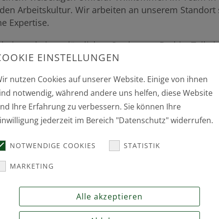
enden Arbeitskultur. Wir arbeiten an unserem Stando
e Expertise.
itest du in verlässlichen Strukturen. Du bist Teil e
COOKIE EINSTELLUNGEN
usch. Wir bringen moderne Therapie mit den Bedürfni
ien umfassend. Wir bieten dir für diese wichtige Arbe
ir nutzen Cookies auf unserer Website. Einige von ihnen
 Kollegen
ind notwendig, während andere uns helfen, diese Website
nd Ihre Erfahrung zu verbessern. Sie können Ihre
inwilligung jederzeit im Bereich "Datenschutz" widerrufen.
 und Kollegen
NOTWENDIGE COOKIES
STATISTIK
n Teil eines erfolgreichen Teams werden? Dann bewerbe
MARKETING
ierten Mitarbeitenden, die unser Unternehmen mit ihr
Alle akzeptieren
senden Sie uns Ihre Bewerbung über das Bewerbungs