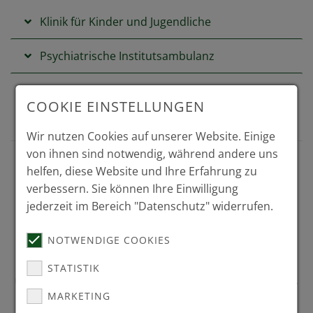
Klinik für Kinder und Jugendliche
Psychiatrische Institutsambulanz
Tagesklinik für junge Menschen
COOKIE EINSTELLUNGEN
Wir nutzen Cookies auf unserer Website. Einige
von ihnen sind notwendig, während andere uns
helfen, diese Website und Ihre Erfahrung zu
Dein Arbeitsplatz im Ahrtal.
verbessern. Sie können Ihre Einwilligung
jederzeit im Bereich "Datenschutz" widerrufen.
Unser Standort in Bad Neuenahr bietet dir eine
hervorragende Struktur.
NOTWENDIGE COOKIES
Du findest hier das perfekte Umfeld für deine
medizinische, psychologische
STATISTIK
und pädagogische Arbeit in einer besonderen Region.
MARKETING