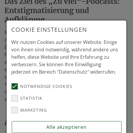
Das Ziel des „Zu viel“-Podcasts:
Entstigmatisierung und
Aufklärung
COOKIE EINSTELLUNGEN
Mit dem Podcast möchte VALEARA auch auf akustisch-
digitaler Ebene dazu beitragen, psychische
Wir nutzen Cookies auf unserer Website. Einige
Erkrankungen aus der Tabuzone zu holen. „Manchmal
von ihnen sind notwendig, während andere uns
fühlen sich innere Erlebnisse schon leichter an, wenn
helfen, diese Website und Ihre Erfahrung zu
wir sie beschreiben – ohne sie zu bewerten. So
verbessern. Sie können Ihre Einwilligung
entsteht Raum, um eine neue Normalität zuzulassen“,
jederzeit im Bereich "Datenschutz" widerrufen.
sagt Christian Utler. „Genau das“, ergänzt Simone, „ist
Yoga: Dinge im Inneren wahrnehmen, annehmen und
NOTWENDIGE COOKIES
im wahrsten Sinne des Wortes veratmen. So öffnen
STATISTIK
wir uns – und erreichen ein neues Bewusstseinslevel.“
MARKETING
Atmosphäre wie am Lagerfeuer
Alle akzeptieren