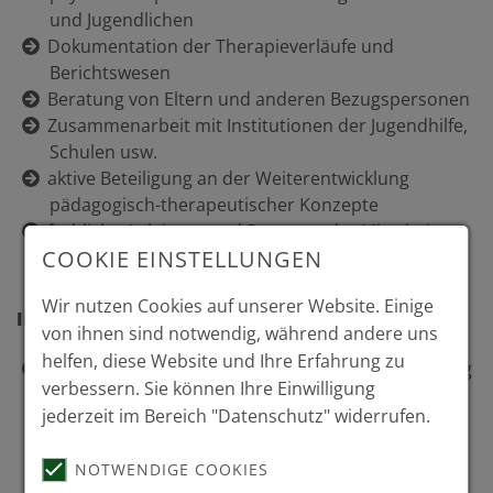
und Jugendlichen
Dokumentation der Therapieverläufe und
Berichtswesen
Beratung von Eltern und anderen Bezugspersonen
Zusammenarbeit mit Institutionen der Jugendhilfe,
Schulen usw.
aktive Beteiligung an der Weiterentwicklung
pädagogisch-therapeutischer Konzepte
fachliche Anleitung und Beratung der Mitarbeiter
COOKIE EINSTELLUNGEN
des multiprofessionellen Teams
Wir nutzen Cookies auf unserer Website. Einige
Ihre Fähigkeiten
von ihnen sind notwendig, während andere uns
helfen, diese Website und Ihre Erfahrung zu
Teamfähigkeit und Freude an der Herausforderung
verbessern. Sie können Ihre Einwilligung
einer interdisziplinären Arbeit in einem
jederzeit im Bereich "Datenschutz" widerrufen.
multiprofessionellen Team aus Psychologen,
Ärzten, Spezialtherapeuten und dem Pflege- und
NOTWENDIGE COOKIES
Erziehungsdienst