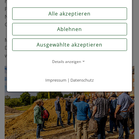
nun fort. Wir freuen uns, dass es nach einer langen
Planungsphase endlich losgeht, und laden die
Alle akzeptieren
Nachbarschaft herzlich ein, auch weiterhin mit uns im
Gespräch zu bleiben.“
Ablehnen
Mit dem Nachbarschaftspicknick möchte VALEARA den
Ausgewählte akzeptieren
Dialog mit den Anwohnerinnen und Anwohnern
während der gesamten Bauphase fortsetzen.
Details anzeigen
Impressum
|
Datenschutz